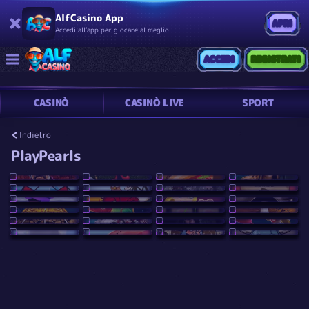
AlfCasino App
APRI
Accedi all'app per giocare al meglio
ACCEDI
REGISTRATI
CASINÒ
CASINÒ LIVE
SPORT
Indietro
PlayPearls