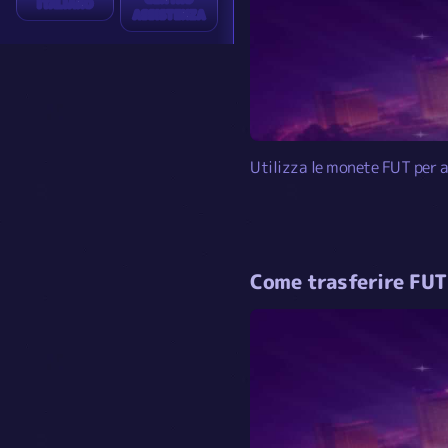
ITALIANO
ASSISTENZA
Utilizza le monete FUT per a
Come trasferire FUT 