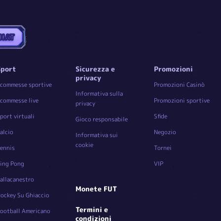
CHAT
Sport
Sicurezza e
Promozioni
privacy
commesse sportive
Promozioni Casinò
Informativa sulla
commesse live
Promozioni sportive
privacy
port virtuali
Sfide
Gioco responsabile
alcio
Negozio
Informativa sui
cookie
ennis
Tornei
ing Pong
VIP
allacanestro
Monete FUT
ockey Su Ghiaccio
Termini e
ootball Americano
condizioni