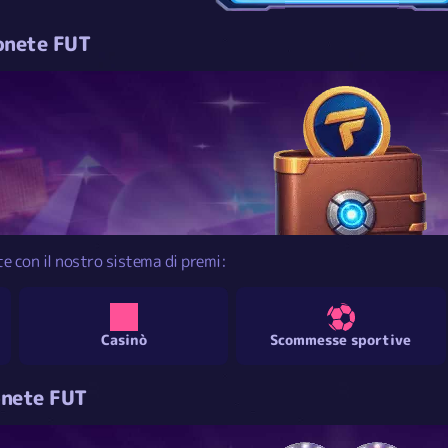
onete FUT
con il nostro sistema di premi:
Casinò
Scommesse sportive
onete FUT