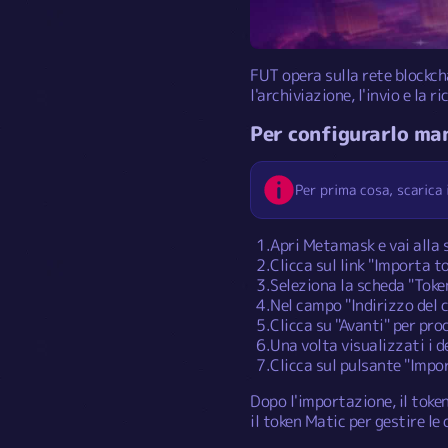
FUT opera sulla rete blockc
l'archiviazione, l'invio e la r
Per configurarlo man
Per prima cosa, scarica
Apri Metamask e vai alla 
Clicca sul link "Importa t
Seleziona la scheda "Toke
Nel campo "Indirizzo de
Clicca su "Avanti" per pro
Una volta visualizzati i de
Clicca sul pulsante "Impo
Dopo l'importazione, il toke
il token Matic per gestire le