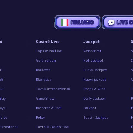
ITALIANO
LIVE 
nò
Casinò Live
Jackpot
Top Casinò Live
WonderPot
S
Gold Saloon
Hot Jackpot
S
ri
Roulette
Lucky Jackpot
S
li
Blackjack
Nuovi jackpot
C
ivi
Tavoli internazionali
Drops & Wins
T
Buy
Game Show
Daily Jackpot
P
ays
Baccarat & Dadi
Jackpot
P
 Live
Poker
Tutti i Jackpot
H
 istantanei
Tutto il Casinò Live
F