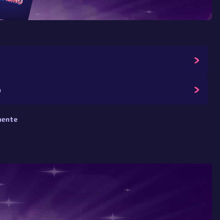
a
mente