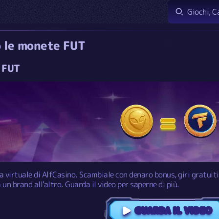
Giochi, C
 le monete FUT
 FUT
virtuale di AlfCasino. Scambiale con denaro bonus, giri gratuiti,
n brand all'altro. Guarda il video per saperne di più.
GUARDA IL VIDEO