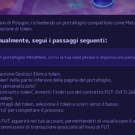
hain di Polygon, richiedendo un portafoglio compatibile come Me
icezione di token.
ualmente, segui i passaggi seguenti:
 il portafoglio MetaMask, scrivi la tua seed phrase e imposta una pass
sezione Gestisci Elenco token.
oken" nella parte inferiore della pagina del portafoglio.
n personalizzato".
l contratto token", immetti l'indirizzo del contratto FUT: 
cedere.
ttagli del token, seleziona il token e scorri verso il basso.
rta" per completare il processo.
n FUT apparirà nel tuo account, permettendoti di visualizzare il 
 commissioni di transazione associate all'invio di FUT.