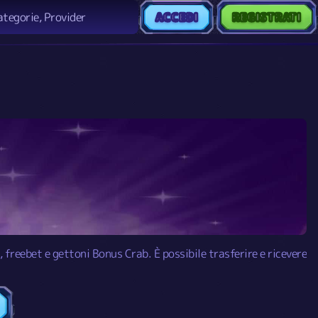
ategorie, Provider
ACCEDI
REGISTRATI
 freebet e gettoni Bonus Crab. È possibile trasferire e ricevere