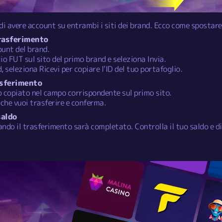
 di avere account su entrambi i siti dei brand. Ecco come spostare
trasferimento
ount del brand.
io FUT sul sito del primo brand e seleziona Invia.
, seleziona Ricevi per copiare l'ID del tuo portafoglio.
asferimento
io copiato nel campo corrispondente sul primo sito.
 che vuoi trasferire e conferma.
saldo
ndo il trasferimento sarà completato. Controlla il tuo saldo e di