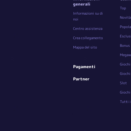
Promozio
generali
Top
AlfCasino 
Informazioni su di
contempo u
Novità
noi
Giri gratu
Popola
Centro assistenza
deposito d
Esclus
Crea collegamento
Richiedi u
possibilit
Bonus 
Mappa del sito
Richiedi p
Megaw
Giri gr
Giochi
Pagamenti
tue slo
Bonus
Giochi
Partner
Premi 
Slot
gratuit
Freeb
Giochi
l'intro
Quote
Tutti i
pronost
Bonus 
potenz
Bonus 
premio