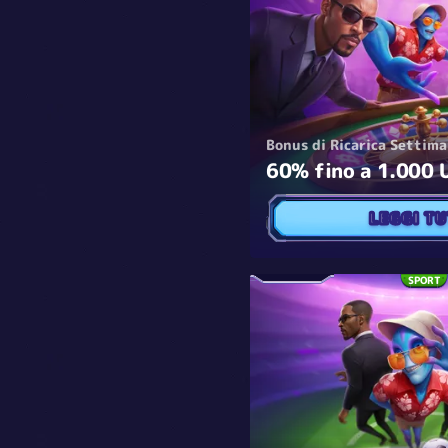
Bonus di Ricarica Settim
60% fino a 1.000 
LEGGI T
SPORT