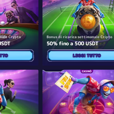
anale Crypto
Bonus di ricarica settimanale Cripto
USDT
50% fino a 500 USDT
UTTO
LEGGI TUTTO
CASINÒ