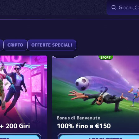
Giochi, C
CRIPTO
OFFERTE SPECIALI
SPORT
Bonus di Benvenuto
+ 200 Giri
100% fino a €150