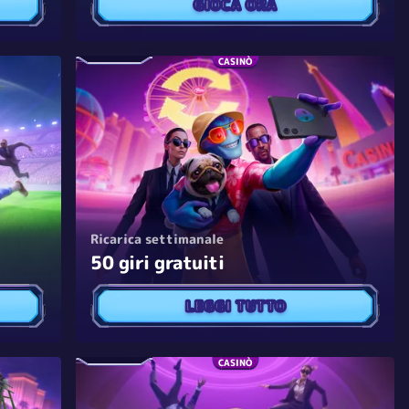
GIOCA ORA
CASINÒ
Ricarica settimanale
50 giri gratuiti
LEGGI TUTTO
CASINÒ