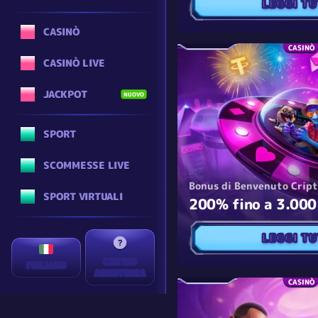
LEGGI T
CASINÒ
CASINÒ
CASINÒ LIVE
JACKPOT
NUOVO
SPORT
SCOMMESSE LIVE
Bonus di Benvenuto Crip
SPORT VIRTUALI
200% fino a 3.000
LEGGI T
CENTRO
ITALIANO
ASSISTENZA
CASINÒ