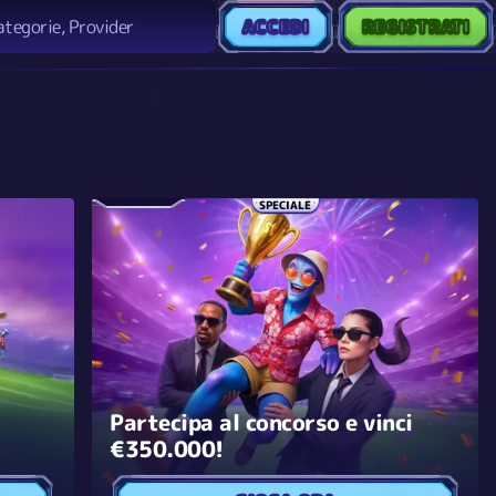
ategorie, Provider
ACCEDI
REGISTRATI
SPECIALE
Partecipa al concorso e vinci
€350.000!