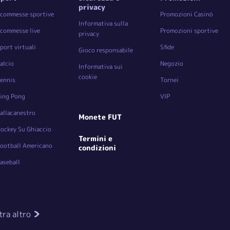
privacy
commesse sportive
Promozioni Casinò
ochi ed eventi sportivi preferiti, offrendoti al
Informativa sulla
commesse live
Promozioni sportive
privacy
a nel gioco. Abbiamo alcuni dei migliori bonus sul
port virtuali
Sfide
Gioco responsabile
rti più spazio per sperimentare.
alcio
Negozio
Informativa sui
biamo anche un bonus del casinò che ti dà la
cookie
i bonus.
ennis
Tornei
ing Pong
VIP
 utilizzare per giocare alle versioni complete delle
allacanestro
Monete FUT
hi da casinò.
ockey Su Ghiaccio
Termini e
nche farti guadagnare scommesse gratuite, giri
ootball Americano
condizioni
messe sportive prima, questa potrebbe essere
aseball
l bonus di benvenuto in più nel caso in cui il tuo
rande è la tua scommessa multipla, maggiore sarà il
lare l'artiglio, raccogliere il giocattolo e scoprire il
ra altro