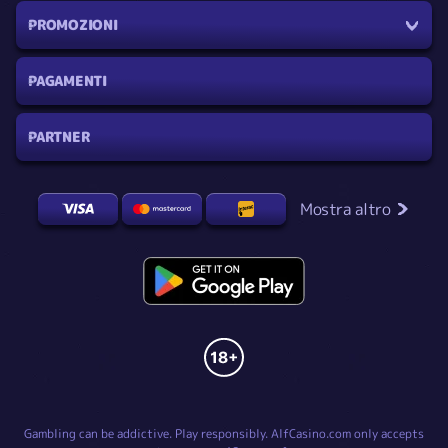
PROMOZIONI
PAGAMENTI
PARTNER
Mostra altro
Gambling can be addictive. Play responsibly. AlfCasino.com only accepts