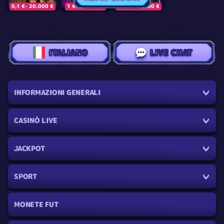
1500
23
31
16
0
0,1 €
- 20.000 €
1 €
- 10.000 €
0,1 €
- 20.000 €
29
13
29
24
34
14
12
30
0
7
6
30
20
34
25
10
31
21
34
13
24
3
3
14
4
5
16
3
ITALIANO
LIVE CHAT
6
33
35
33
34
1
17
6
INFORMAZIONI GENERALI
CASINÒ LIVE
JACKPOT
SPORT
MONETE FUT