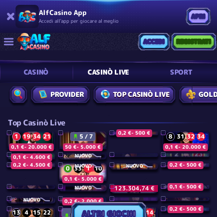
AlfCasino App
APRI
Accedi all'app per giocare al meglio
ACCEDI
REGISTRATI
CASINÒ
CASINÒ LIVE
SPORT
PROVIDER
TOP CASINÒ LIVE
GOLD
Top Casinò Live
0,2 €
- 500 €
1
19
34
21
5 / 7
8
31
32
34
0,1 €
- 20.000 €
50 €
- 5.000 €
0,1 €
- 20.000 €
15
2
31
18
15
0
10
23
NUOVO
NUOVO
0,1 €
- 4.600 €
0,2 €
- 4.500 €
0,2 €
- 500 €
NUOVO
NUOVO
0
33
1
10
23
36
15
15
11
10
5
22
0,1 €
- 5.000 €
14
0
5
30
0,1 €
- 500 €
NUOVO
123.304,74 €
32
15
2
6
23
5
13
6
NUOVO
NUOVO
0,2 €
- 2.000 €
24
20
14
22
15
23
23
5
15
9
6
31
0,2 €
- 500 €
13
4
15
22
326 /
ALTRI GIOCHI
9
23
29
14