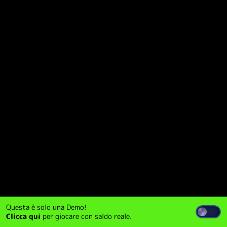
Questa è solo una Demo!
Clicca qui
per giocare con saldo reale.