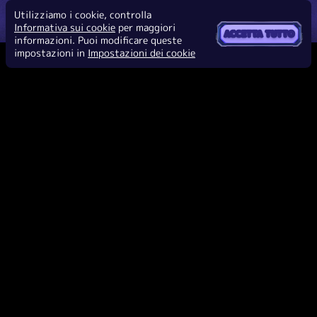
Utilizziamo i cookie, controlla
Informativa sui cookie
per maggiori
ACCETTA TUTTO
informazioni. Puoi modificare queste
impostazioni in
Impostazioni dei cookie