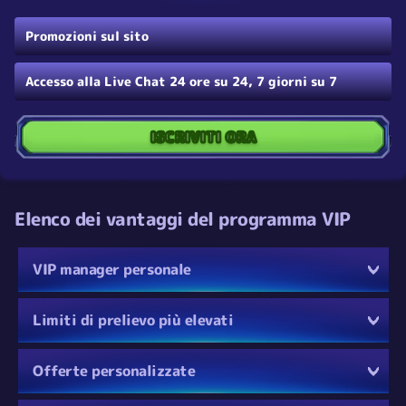
Promozioni sul sito
Accesso alla Live Chat 24 ore su 24, 7 giorni su 7
ISCRIVITI ORA
Elenco dei vantaggi del programma VIP
VIP manager personale
Limiti di prelievo più elevati
Offerte personalizzate