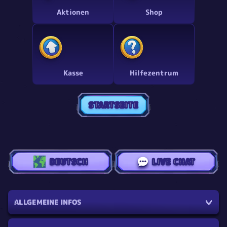
Aktionen
Shop
Kasse
Hilfezentrum
STARTSEITE
DEUTSCH
LIVE CHAT
ALLGEMEINE INFOS