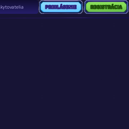
skytovatelia
PRIHLÁSENIE
REGISTRÁCIA