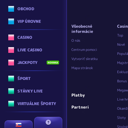
OBCHOD
VIP ÚROVNE
Všeobecné
Casi
informácie
Top
CASINO
O nás
Nové
LIVE CASINO
Centrum pomoci
Populá
Vytvoriť skratku
JACKPOTY
Majstr
NOVINKA
Mapa stránok
Exkluz
ŠPORT
Bonus 
Megaw
STÁVKY LIVE
Platby
Live h
VIRTUÁLNE ŠPORTY
Partneri
Okamži
Sloty
Stolné