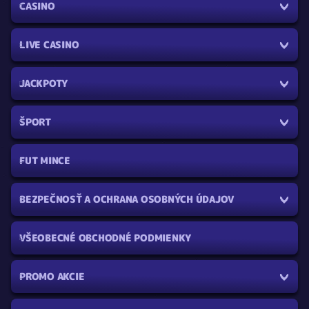
CASINO
LIVE CASINO
JACKPOTY
ŠPORT
FUT MINCE
BEZPEČNOSŤ A OCHRANA OSOBNÝCH ÚDAJOV
VŠEOBECNÉ OBCHODNÉ PODMIENKY
PROMO AKCIE