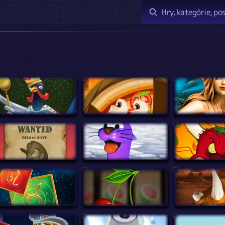
Hry, kategórie, po