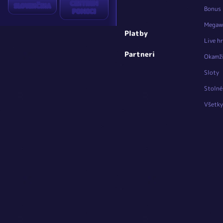
CENTRUM
SLOVENČINA
Bonus 
POMOCI
Megaw
Platby
Live h
Partneri
Okamži
Sloty
Stolné
Všetky