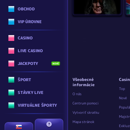
OBCHOD
VIP ÚROVNE
CASINO
LIVE CASINO
JACKPOTY
NOVÉ
Všeobecné
Casi
ŠPORT
informácie
Top
STÁVKY LIVE
O nás
Nové
Centrum pomoci
VIRTUÁLNE ŠPORTY
Populá
Vytvoriť skratku
Majstr
Mapa stránok
Exkluz