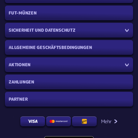
FUT-MÜNZEN
SICHERHEIT UND DATENSCHUTZ
ALLGEMEINE GESCHÄFTSBEDINGUNGEN
AKTIONEN
ZAHLUNGEN
PARTNER
Mehr