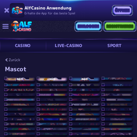
AlfCasino Anwendung
ÖFFNEN
Erhalte die App für das beste Spiel
EINLOGGEN
REGISTRIEREN
CASINO
LIVE-CASINO
SPORT
Zurück
Mascot
NEU
NEU
NEU