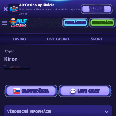
AlfCasino Aplikácia
OTVORTE
Vstúpte do aplikácie, aby ste si mohli čo najlepšie
STRÁNKU
zahrať
PRIHLÁSENIE
REGISTRÁCIA
CASINO
LIVE CASINO
ŠPORT
Späť
Kiron
SLOVENČINA
LIVE CHAT
VŠEOBECNÉ INFORMÁCIE