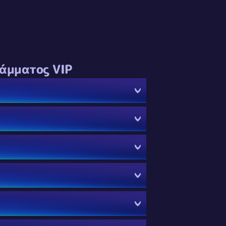
άμματος VIP