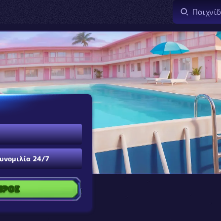
Παιχνίδ
υνομιλία 24/7
ΈΡΟΣ