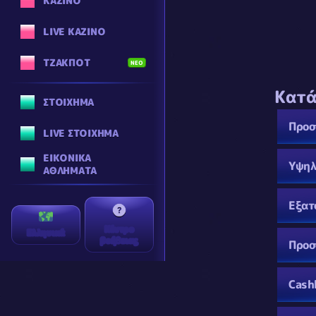
ΚΑΖΊΝΟ
LIVE ΚΑΖΊΝΟ
ΤΖΆΚΠΟΤ
NΈΟ
Κατά
ΣΤΟΊΧΗΜΑ
Προσ
LIVE ΣΤΟΊΧΗΜΑ
ΕΙΚΟΝΙΚΆ
Υψηλ
ΑΘΛΉΜΑΤΑ
Εξατ
Κέντρο
Ελληνικά
βοήθειας
Προσ
Cash