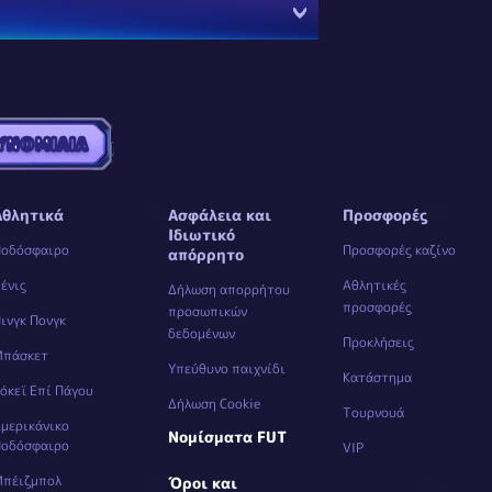
ΥΝΟΜΙΛΊΑ
Αθλητικά
Ασφάλεια και
Προσφορές
Ιδιωτικό
οδόσφαιρο
Προσφορές καζίνο
απόρρητο
ένις
Αθλητικές
Δήλωση απορρήτου
προσφορές
προσωπικών
ινγκ Πονγκ
δεδομένων
Προκλήσεις
Μπάσκετ
Υπεύθυνο παιχνίδι
Κατάστημα
όκεϊ Επί Πάγου
Δήλωση Cookie
Τουρνουά
μερικάνικο
Νομίσματα FUT
οδόσφαιρο
VIP
πέιζμπολ
Όροι και