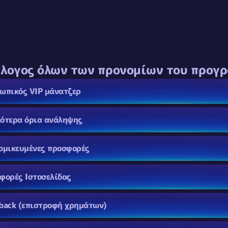
λογος όλων των προνομίων του προγρ
ωπικός VIP μάνατζερ
ότερα όρια ανάληψης
ομικευμένες προσφορές
φορές Ιστοσελίδας
back (επιστροφή χρημάτων)