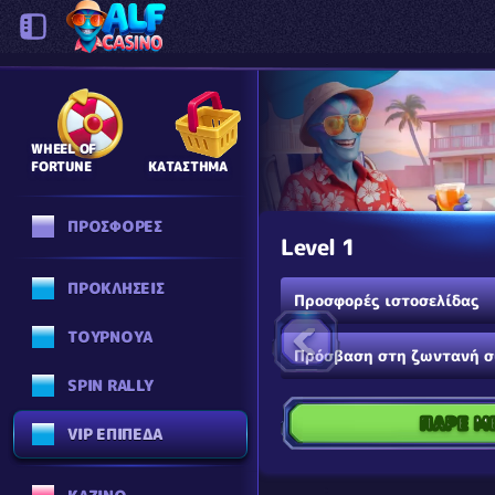
WHEEL OF
FORTUNE
ΚΑΤΆΣΤΗΜΑ
ΠΡΟΣΦΟΡΈΣ
Level 1
ΠΡΟΚΛΉΣΕΙΣ
Προσφορές ιστοσελίδας
ΤΟΥΡΝΟΥΆ
Πρόσβαση στη ζωντανή σ
SPIN RALLY
ΠΆΡΕ Μ
VIP ΕΠΊΠΕΔΑ