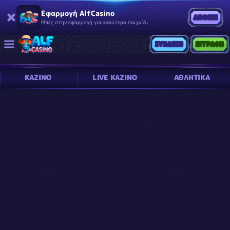
Εφαρμογή AlfCasino
ΆΝΟΙΞΕ
Μπες στην εφαρμογή για καλύτερο παιχνίδι
ΣΎΝΔΕΣΗ
ΕΓΓΡΑΦΉ
ΚΑΖΊΝΟ
LIVE ΚΑΖΊΝΟ
ΑΘΛΗΤΙΚΆ