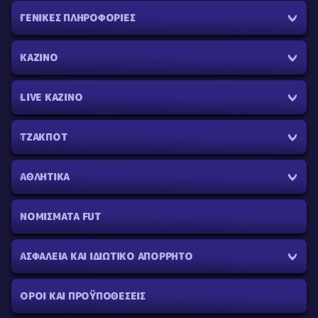
ΓΕΝΙΚΈΣ ΠΛΗΡΟΦΟΡΊΕΣ
ΚΑΖΊΝΟ
LIVE ΚΑΖΊΝΟ
ΤΖΆΚΠΟΤ
ΑΘΛΗΤΙΚΆ
ΝΟΜΊΣΜΑΤΑ FUT
ΑΣΦΆΛΕΙΑ ΚΑΙ ΙΔΙΩΤΙΚΌ ΑΠΌΡΡΗΤΟ
ΌΡΟΙ ΚΑΙ ΠΡΟΫΠΟΘΈΣΕΙΣ