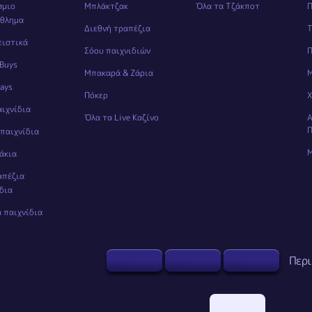
σμιο
Μπλάκτζακ
Όλα τα Τζάκποτ
Π
θλημα
Διεθνή τραπέζια
Τ
ειστικά
Σόου παιχνιδιών
Π
Buys
Μπακαρά & Ζάρια
ays
Πόκερ
Χ
αιχνίδια
Όλα τα Live Καζίνο
Α
Π
παιχνίδια
Μ
άκια
απέζια
δια
 παιχνίδια
Περ