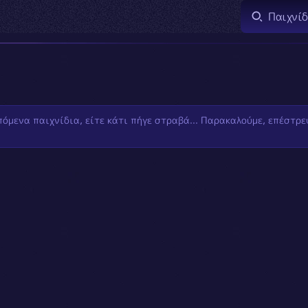
Παιχνίδ
πόμενα παιχνίδια, είτε κάτι πήγε στραβά... Παρακαλούμε, επέστρε