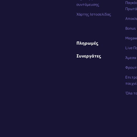
Παγκό
συντόμευσης
Πρωτά
Χάρτης Ιστοσελίδας
Αποκλ
Bonus 
Megaw
Πληρωμές
Live Π
Συνεργάτες
Άμεσα 
Φρουτ
Επιτρ
παιχνί
Όλα τα