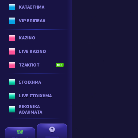
ΚΑΤΆΣΤΗΜΑ
VIP ΕΠΊΠΕΔΑ
ΚΑΖΊΝΟ
LIVE ΚΑΖΊΝΟ
ΤΖΆΚΠΟΤ
NΈΟ
ΣΤΟΊΧΗΜΑ
LIVE ΣΤΟΊΧΗΜΑ
ΕΙΚΟΝΙΚΆ
ΑΘΛΉΜΑΤΑ
Κέντρο