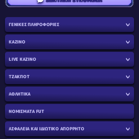
ΓΕΝΙΚΈΣ ΠΛΗΡΟΦΟΡΊΕΣ
ΚΑΖΊΝΟ
LIVE ΚΑΖΊΝΟ
ΤΖΆΚΠΟΤ
ΑΘΛΗΤΙΚΆ
ΝΟΜΊΣΜΑΤΑ FUT
ΑΣΦΆΛΕΙΑ ΚΑΙ ΙΔΙΩΤΙΚΌ ΑΠΌΡΡΗΤΟ