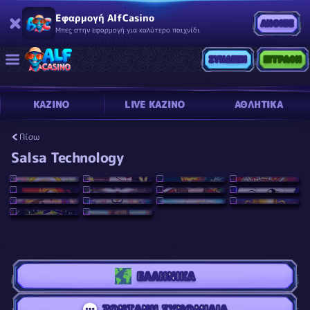
Εφαρμογή AlfCasino
ΆΝΟΙΞΕ
Μπες στην εφαρμογή για καλύτερο παιχνίδι
ΣΎΝΔΕΣΗ
ΕΓΓΡΑΦΉ
ΚΑΖΊΝΟ
LIVE ΚΑΖΊΝΟ
ΑΘΛΗΤΙΚΆ
Πίσω
Salsa Technology
ΕΛΛΗΝΙΚΆ
ΖΩΝΤΑΝΉ ΣΥΝΟΜΙΛΊΑ