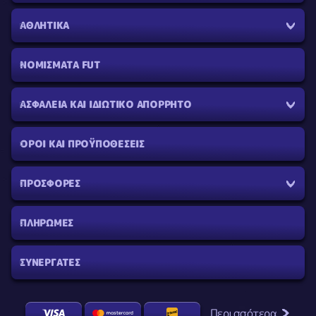
ΑΘΛΗΤΙΚΆ
ΝΟΜΊΣΜΑΤΑ FUT
ΑΣΦΆΛΕΙΑ ΚΑΙ ΙΔΙΩΤΙΚΌ ΑΠΌΡΡΗΤΟ
ΌΡΟΙ ΚΑΙ ΠΡΟΫΠΟΘΈΣΕΙΣ
ΠΡΟΣΦΟΡΈΣ
ΠΛΗΡΩΜΈΣ
ΣΥΝΕΡΓΆΤΕΣ
Περισσότερα