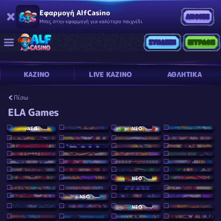
Εφαρμογή AlfCasino
ΆΝΟΙΞΕ
Μπες στην εφαρμογή για καλύτερο παιχνίδι
ΣΎΝΔΕΣΗ
ΕΓΓΡΑΦΉ
ΚΑΖΊΝΟ
LIVE ΚΑΖΊΝΟ
ΑΘΛΗΤΙΚΆ
Πίσω
ELA Games
NΈΟ
NΈΟ
NΈΟ
NΈΟ
NΈΟ