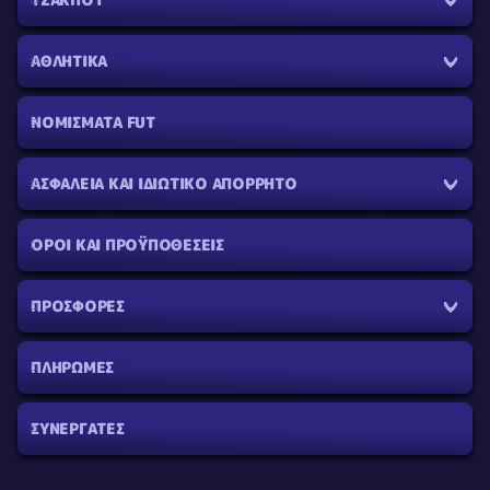
ΑΘΛΗΤΙΚΆ
ΝΟΜΊΣΜΑΤΑ FUT
ΑΣΦΆΛΕΙΑ ΚΑΙ ΙΔΙΩΤΙΚΌ ΑΠΌΡΡΗΤΟ
ΌΡΟΙ ΚΑΙ ΠΡΟΫΠΟΘΈΣΕΙΣ
ΠΡΟΣΦΟΡΈΣ
ΠΛΗΡΩΜΈΣ
ΣΥΝΕΡΓΆΤΕΣ