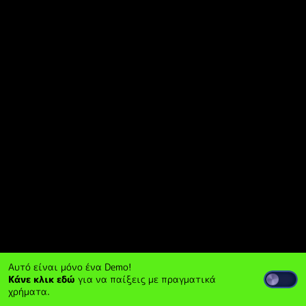
Αυτό είναι μόνο ένα Demo!
Κάνε κλικ εδώ
για να παίξεις με πραγματικά
χρήματα.