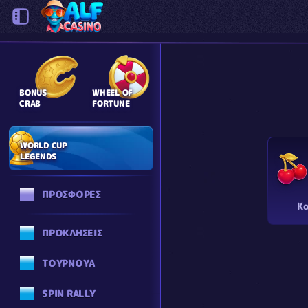
BONUS
WHEEL OF
CRAB
FORTUNE
WORLD CUP
LEGENDS
ΠΡΟΣΦΟΡΈΣ
Κα
ΠΡΟΚΛΉΣΕΙΣ
ΤΟΥΡΝΟΥΆ
SPIN RALLY