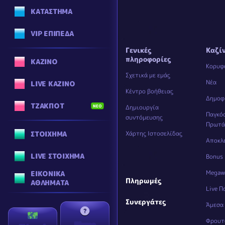
ΚΑΤΆΣΤΗΜΑ
VIP ΕΠΊΠΕΔΑ
Γενικές
Καζί
πληροφορίες
ΚΑΖΊΝΟ
Κορυφ
Σχετικά με εμάς
Νέα
LIVE ΚΑΖΊΝΟ
Κέντρο βοήθειας
Δημοφ
ΤΖΆΚΠΟΤ
NΈΟ
Δημιουργία
Παγκό
συντόμευσης
Πρωτά
ΣΤΟΊΧΗΜΑ
Χάρτης Ιστοσελίδας
Αποκλ
LIVE ΣΤΟΊΧΗΜΑ
Bonus 
Megaw
ΕΙΚΟΝΙΚΆ
Πληρωμές
ΑΘΛΉΜΑΤΑ
Live Π
Συνεργάτες
Άμεσα 
Φρουτ
Κέντρο