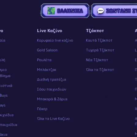
ΕΛΛΗΝΙΚΆ
ΖΩΝΤΑΝΉ Σ
νο
Live Καζίνο
Τζάκποτ
αία
Κορυφαίο live καζίνο
Καυτά Τζάκποτ
Α
Gold Saloon
Τυχερά Τζάκποτ
L
ιλή
Ρουλέτα
Νέα Τζάκποτ
Ε
σμιο
Μπλάκτζακ
Όλα τα Τζάκποτ
Π
θλημα
Διεθνή τραπέζια
Τ
ειστικά
Σόου παιχνιδιών
Π
Buys
Μπακαρά & Ζάρια
ays
Πόκερ
Χ
αιχνίδια
Όλα τα Live Καζίνο
Α
Π
παιχνίδια
Μ
άκια