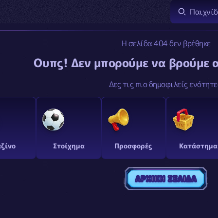
Παιχνίδ
Η σελίδα 404 δεν βρέθηκε
Ουπς! Δεν μπορούμε να βρούμε 
Δες τις πιο δημοφιλείς ενότητε
ζίνο
Στοίχημα
Προσφορές
Κατάστημα
ΑΡΧΙΚΉ ΣΕΛΊΔΑ