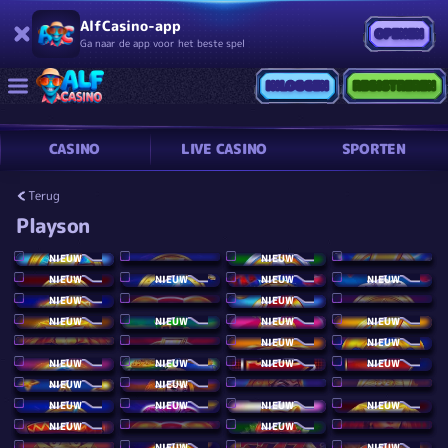
AlfCasino-app
OPENEN
Ga naar de app voor het beste spel
INLOGGEN
REGISTREREN
CASINO
LIVE CASINO
SPORTEN
Terug
Playson
NIEUW
NIEUW
NIEUW
NIEUW
NIEUW
NIEUW
NIEUW
NIEUW
NIEUW
NIEUW
NIEUW
NIEUW
NIEUW
NIEUW
NIEUW
NIEUW
NIEUW
NIEUW
NIEUW
NIEUW
NIEUW
NIEUW
NIEUW
NIEUW
NIEUW
NIEUW
NIEUW
NIEUW