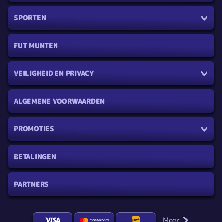
SPORTEN
FUT MUNTEN
VEILIGHEID EN PRIVACY
ALGEMENE VOORWAARDEN
PROMOTIES
BETALINGEN
PARTNERS
Meer