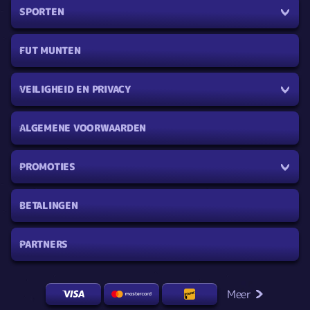
SPORTEN
FUT MUNTEN
VEILIGHEID EN PRIVACY
ALGEMENE VOORWAARDEN
PROMOTIES
BETALINGEN
PARTNERS
Meer