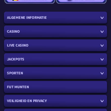
ALGEMENE INFORMATIE
CASINO
LIVE CASINO
JACKPOTS
SPORTEN
FUT MUNTEN
VEILIGHEID EN PRIVACY