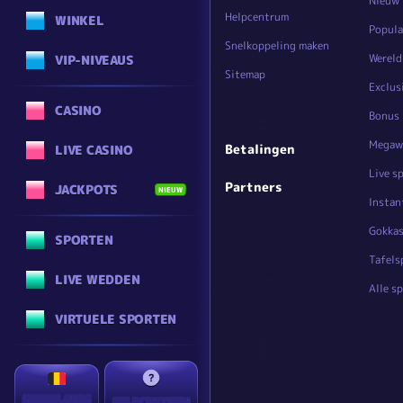
Nieuw
Helpcentrum
WINKEL
Popula
Snelkoppeling maken
Wereld
VIP-NIVEAUS
Sitemap
Exclus
CASINO
Bonus 
Megaw
Betalingen
LIVE CASINO
Live sp
Partners
JACKPOTS
NIEUW
Instan
Gokka
SPORTEN
Tafels
LIVE WEDDEN
Alle sp
VIRTUELE SPORTEN
NEDERLANDS
HELPCENTRUM