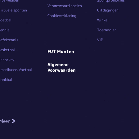
ive wedden
Sportpromoties
Verantwoord spelen
irtuele sporten
Uitdagingen
Cookieverklaring
oetbal
Winkel
ennis
Toernooien
afeltennis
VIP
asketbal
FUT Munten
jshockey
Algemene
merikaans Voetbal
Voorwaarden
onkbal
Meer