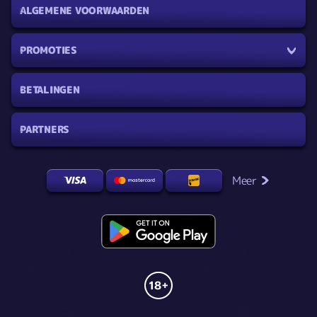
ALGEMENE VOORWAARDEN
PROMOTIES
BETALINGEN
PARTNERS
Meer