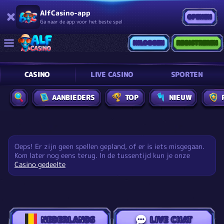
AlfCasino-app
OPENEN
Ga naar de app voor het beste spel
INLOGGEN
REGISTREREN
CASINO
LIVE CASINO
SPORTEN
AANBIEDERS
TOP
NIEUW
Oeps! Er zijn geen spellen gepland, of er is iets misgegaan.
Kom later nog eens terug. In de tussentijd kun je onze
Casino gedeelte
NEDERLANDS
LIVE CHAT