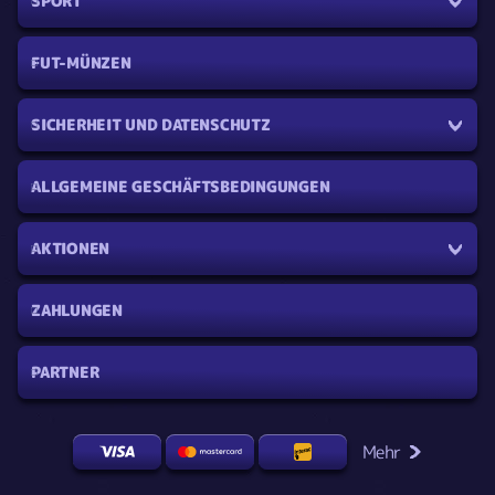
SPORT
FUT-MÜNZEN
SICHERHEIT UND DATENSCHUTZ
ALLGEMEINE GESCHÄFTSBEDINGUNGEN
AKTIONEN
ZAHLUNGEN
PARTNER
Mehr