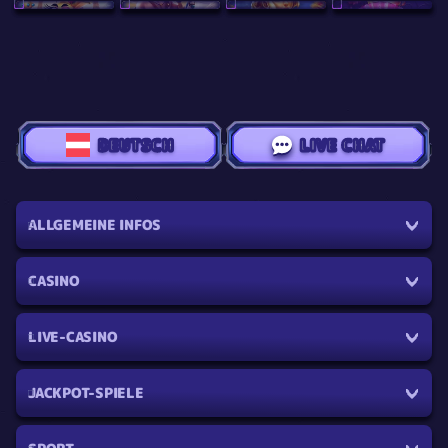
DEUTSCH
LIVE CHAT
ALLGEMEINE INFOS
CASINO
LIVE-CASINO
JACKPOT-SPIELE