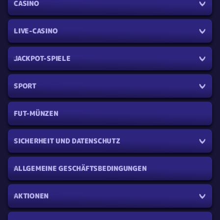
CASINO
LIVE-CASINO
JACKPOT-SPIELE
SPORT
FUT-MÜNZEN
SICHERHEIT UND DATENSCHUTZ
ALLGEMEINE GESCHÄFTSBEDINGUNGEN
AKTIONEN