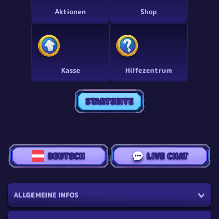
Aktionen
Shop
Kasse
Hilfezentrum
STARTSEITE
DEUTSCH
LIVE CHAT
ALLGEMEINE INFOS