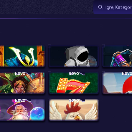
Igre, Kategor
NOVO
NOVO
NOV
NOVO
NOVO