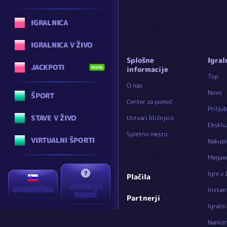
IGRALNICA
IGRALNICA V ŽIVO
Splošne
Igral
JACKPOTI
NOVO
informacije
Top
O nas
Novo
ŠPORT
Center za pomoč
Prilju
STAVE V ŽIVO
Ustvari bližnjico
Eksklu
Spletno mesto
VIRTUALNI ŠPORTI
Nakupi
Megaw
Igre v 
Plačila
CENTER ZA
SLOVENŠČINA
Instan
POMOČ
Partnerji
Igraln
Namizn