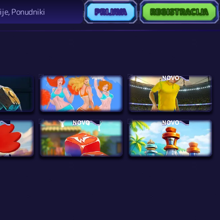
ije, Ponudniki
PRIJAVA
REGISTRACIJA
NOVO
O
NOVO
NOVO