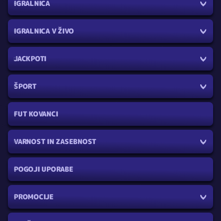
IGRALNICA
IGRALNICA V ŽIVO
JACKPOTI
ŠPORT
FUT KOVANCI
VARNOST IN ZASEBNOST
POGOJI UPORABE
PROMOCIJE