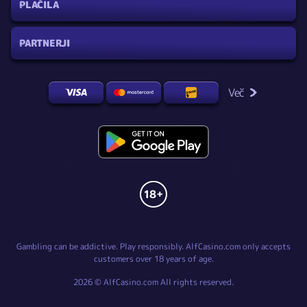
PLAČILA
PARTNERJI
Več
Gambling can be addictive. Play responsibly. AlfCasino.com only accepts
customers over 18 years of age.
2026 © AlfCasino.com All rights reserved.