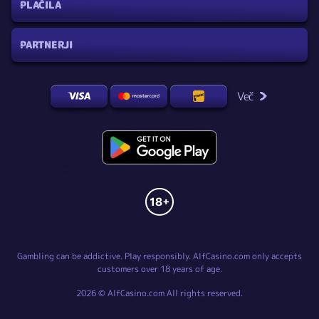
PLAČILA
PARTNERJI
Več
Gambling can be addictive. Play responsibly. AlfCasino.com only accepts
customers over 18 years of age.
2026 © AlfCasino.com All rights reserved.