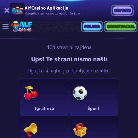
AlfCasino Aplikacija
ODPRITE
Vstopite v aplikacijo za najboljšo igro
PRIJAVA
REGISTRACIJA
404 stran ni najdena
Ups! Te strani nismo našli
Oglejte si najbolj priljubljene razdelke.
Igralnica
Šport