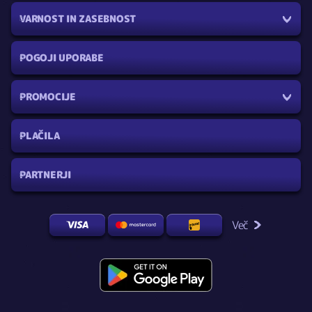
VARNOST IN ZASEBNOST
POGOJI UPORABE
PROMOCIJE
PLAČILA
PARTNERJI
Več