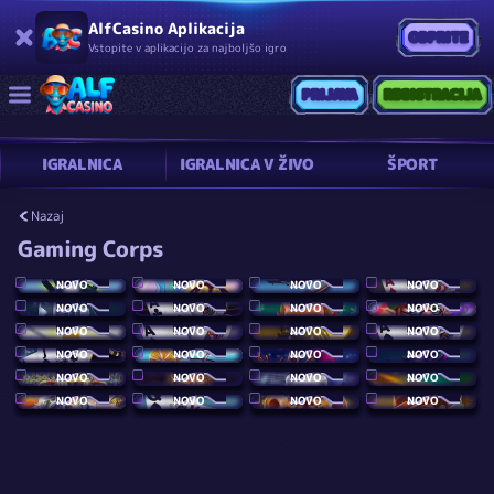
AlfCasino Aplikacija
ODPRITE
Vstopite v aplikacijo za najboljšo igro
PRIJAVA
REGISTRACIJA
IGRALNICA
IGRALNICA V ŽIVO
ŠPORT
Nazaj
Gaming Corps
NOVO
NOVO
NOVO
NOVO
NOVO
NOVO
NOVO
NOVO
NOVO
NOVO
NOVO
NOVO
NOVO
NOVO
NOVO
NOVO
NOVO
NOVO
NOVO
NOVO
NOVO
NOVO
NOVO
NOVO