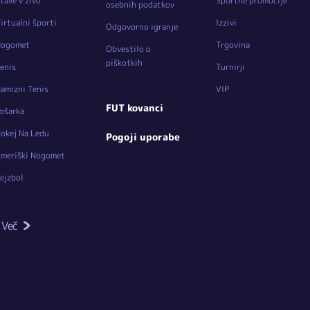
tave v živo
Športne promocije
osebnih podatkov
irtualni športi
Izzivi
Odgovorno igranje
ogomet
Trgovina
Obvestilo o
piškotkih
enis
Turnirji
amizni Tenis
VIP
FUT kovanci
ošarka
okej Na Ledu
Pogoji uporabe
meriški Nogomet
ejzbol
Več