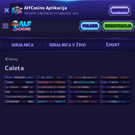
AlfCasino Aplikacija
ODPRITE
Vstopite v aplikacijo za najboljšo igro
PRIJAVA
REGISTRACIJA
IGRALNICA
IGRALNICA V ŽIVO
ŠPORT
Nazaj
Caleta