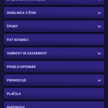
IGRALNICA V ŽIVO
ŠPORT
FUT KOVANCI
VARNOST IN ZASEBNOST
POGOJI UPORABE
PROMOCIJE
PLAČILA
PARTNERJI