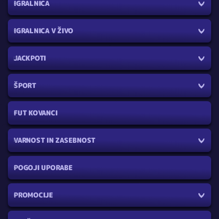
IGRALNICA
IGRALNICA V ŽIVO
JACKPOTI
ŠPORT
FUT KOVANCI
VARNOST IN ZASEBNOST
POGOJI UPORABE
PROMOCIJE