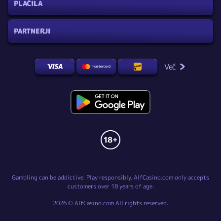
PLAČILA
PARTNERJI
Več
Gambling can be addictive. Play responsibly. AlfCasino.com only accepts
customers over 18 years of age.
2026 © AlfCasino.com All rights reserved.