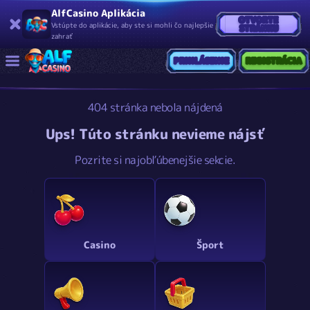
AlfCasino Aplikácia
OTVORTE
Vstúpte do aplikácie, aby ste si mohli čo najlepšie
STRÁNKU
zahrať
PRIHLÁSENIE
REGISTRÁCIA
404 stránka nebola nájdená
Ups! Túto stránku nevieme nájsť
Pozrite si najobľúbenejšie sekcie.
Casino
Šport