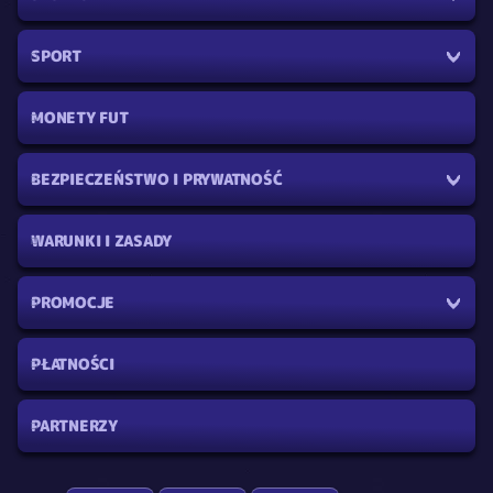
SPORT
MONETY FUT
BEZPIECZEŃSTWO I PRYWATNOŚĆ
WARUNKI I ZASADY
PROMOCJE
PŁATNOŚCI
PARTNERZY