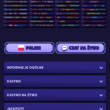
POLSKI
CZAT NA ŻYWO
INFORMACJE OGÓLNE
KASYNO
KASYNO NA ŻYWO
JACKPOTY