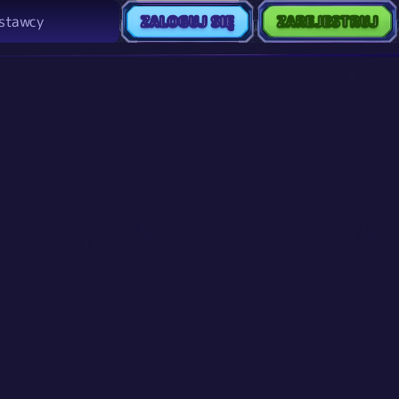
ostawcy
ZALOGUJ SIĘ
ZAREJESTRUJ