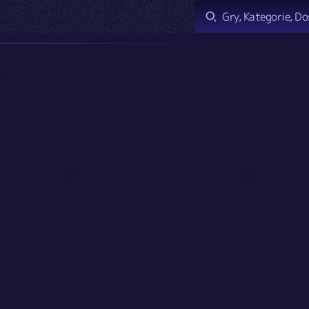
Gry, Kategorie, D