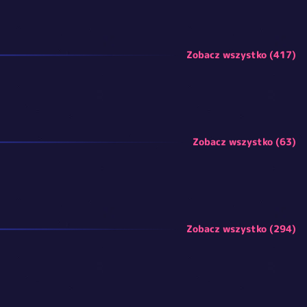
Zobacz wszystko (417)
Zobacz wszystko (63)
Zobacz wszystko (294)