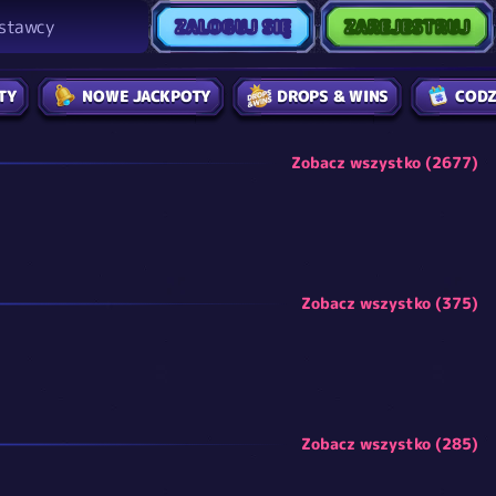
ostawcy
ZALOGUJ SIĘ
ZAREJESTRUJ
TY
NOWE JACKPOTY
DROPS & WINS
CODZ
Zobacz wszystko (2677)
Zobacz wszystko (375)
Zobacz wszystko (285)