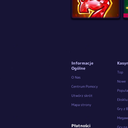
Informacje
Kasy
Ogólne
Top
O Nas
Nowe
Centrum Pomocy
Popula
Utwórz skrót
Eksklu
Mapa strony
Gry z 
Megaw
Płatności
Gry na