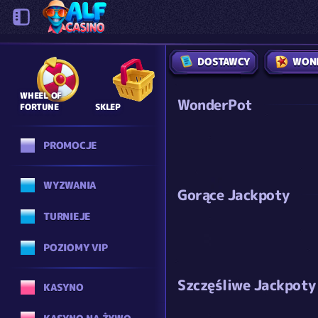
DOSTAWCY
WON
WHEEL OF
WonderPot
FORTUNE
SKLEP
PROMOCJE
WYZWANIA
Gorące Jackpoty
TURNIEJE
POZIOMY VIP
Szczęśliwe Jackpoty
KASYNO