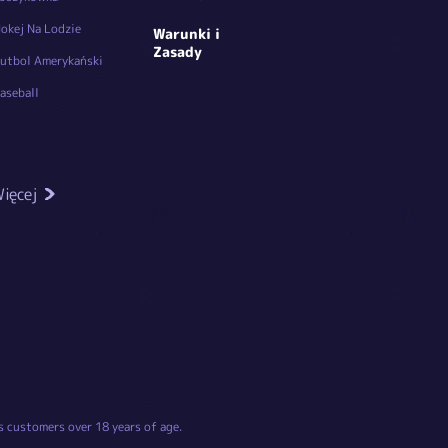
okej Na Lodzie
Warunki i
Zasady
utbol Amerykański
aseball
ięcej
s customers over 18 years of age.