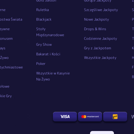
Gold Saloon
Gorące Jackpoty
Z
rne
Ruletka
Szczęśliwe Jackpoty
S
ostwa Świata
Blackjack
Nowe Jackpoty
P
zywne
Stoły
Drops & Wins
T
Międzynarodowe
Bonusem
Codzienne Jackpoty
T
Gry Show
ays
Gry z Jackpotem
K
Bakarat i Kości
 Żywo
Wszystkie Jackpoty
H
Poker
tychmiastowe
F
Wszystkie w Kasynie
B
Na Żywo
ołowe
kie Gry
W