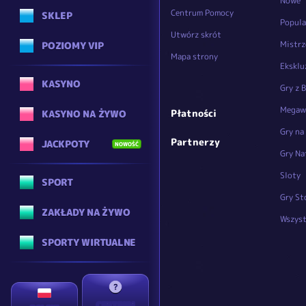
Nowe
Centrum Pomocy
SKLEP
Popula
Utwórz skrót
Mistrz
POZIOMY VIP
Mapa strony
Eksklu
KASYNO
Gry z 
Megaw
Płatności
KASYNO NA ŻYWO
Gry na
Partnerzy
JACKPOTY
NOWOŚĆ
Gry Na
Sloty
SPORT
Gry St
ZAKŁADY NA ŻYWO
Wszyst
SPORTY WIRTUALNE
CENTRUM