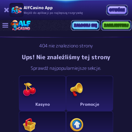
AlfCasino App
OTWÓRZ
Wejdź do aplikacji po najlepszą rozgrywkę
ZALOGUJ SIĘ
ZAREJESTRUJ
404 nie znaleziono strony
Ups! Nie znaleźliśmy tej strony
Sprawdź najpopularniejsze sekcje.
Kasyno
Promocje