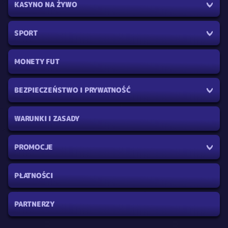
KASYNO NA ŻYWO
SPORT
MONETY FUT
BEZPIECZEŃSTWO I PRYWATNOŚĆ
WARUNKI I ZASADY
PROMOCJE
PŁATNOŚCI
PARTNERZY