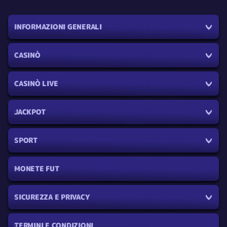
INFORMAZIONI GENERALI
CASINÒ
CASINÒ LIVE
JACKPOT
SPORT
MONETE FUT
SICUREZZA E PRIVACY
TERMINI E CONDIZIONI