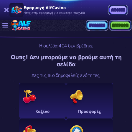
Εφαρμογή AlfCasino
ΆΝΟΙΞΕ
Μπες στην εφαρμογή για καλύτερο παιχνίδι
ΣΎΝΔΕΣΗ
ΕΓΓΡΑΦΉ
Η σελίδα 404 δεν βρέθηκε
Ουπς! Δεν μπορούμε να βρούμε αυτή τη
σελίδα
Δες τις πιο δημοφιλείς ενότητες.
Καζίνο
Προσφορές