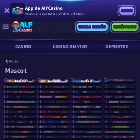
App de AlfCasino
ABRIR
Accede a la app para disfrutar del juego
INICIA SESIÓN
REGÍSTRATE
CASINO
CASINO EN VIVO
DEPORTES
Atrás
Mascot
NUEVO
NUEVO
NUEVO