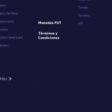
enis
Tienda
enis De Mesa
Torneos
aloncesto
Monedas FUT
VIP
ockey
Términos y
útbol Americano
Condiciones
éisbol
Más