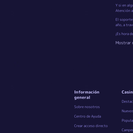
Y si en al
Atención al
El soporte
año, a tra
¡Es hora d
Mostrar 
Información
Casi
general
Desta
Sobre nosotros
Nuevo
Centro de Ayuda
Popula
Crear acceso directo
Campe