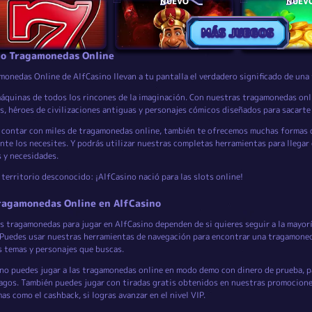
NUEVO
NUEV
MÁS JUEGOS
no Tragamonedas Online
monedas Online de AlfCasino llevan a tu pantalla el verdadero significado de un
quinas de todos los rincones de la imaginación. Con nuestras tragamonedas onl
s, héroes de civilizaciones antiguas y personajes cómicos diseñados para sacarte
contar con miles de tragamonedas online, también te ofrecemos muchas formas d
nte los necesites. Y podrás utilizar nuestras completas herramientas para llegar
 y necesidades.
 territorio desconocido: ¡AlfCasino nació para las slots online!
ragamonedas Online en AlfCasino
s tragamonedas para jugar en AlfCasino dependen de si quieres seguir a la mayor
Puedes usar nuestras herramientas de navegación para encontrar una tragamoned
os temas y personajes que buscas.
no puedes jugar a las tragamonedas online en modo demo con dinero de prueba, pa
agos. También puedes jugar con tiradas gratis obtenidos en nuestras promociones
as como el cashback, si logras avanzar en el nivel VIP.