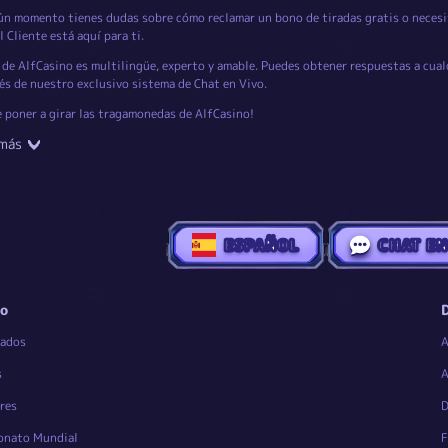
gún momento tienes dudas sobre cómo reclamar un bono de tiradas gratis o necesi
 Cliente está aquí para ti.
 de AlfCasino es multilingüe, experto y amable. Puedes obtener respuestas a cualq
vés de nuestro exclusivo sistema de Chat en Vivo.
e poner a girar las tragamonedas de AlfCasino!
más
ESPAÑOL
CHAT EN
no
cados
A
s
A
res
D
onato Mundial
F