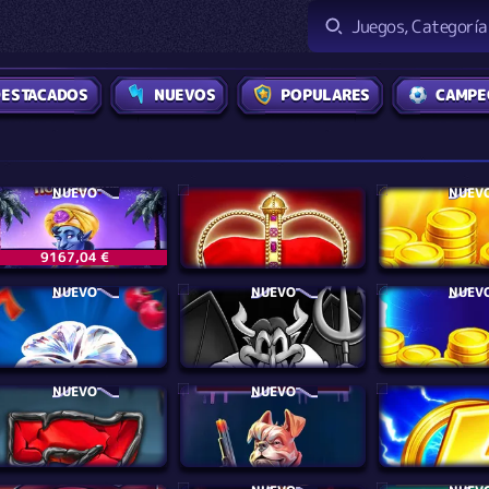
Juegos, Categoría
DESTACADOS
NUEVOS
POPULARES
CAMPE
NUEVO
NUEV
9167,04 €
NUEVO
NUEVO
NUEV
NUEVO
NUEVO