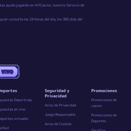
tas ayuda jugando en AlfCasino, nuestro Servicio de
uier consulta las 24 horas del día, los 365 días del
 VIVO
Deportes
Seguridad y
Promociones
Privacidad
puestas Deportivas
Promociones de
Aviso de Privacidad
casino
puestas en vivo
Juego Responsable
Promociones de
eportes virtuales
Deportes
Aviso de Cookies
útbol
Desafíos