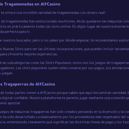
de Tragamonedas en AlfCasino
 te ofrece una increíble variedad de tragamonedas con dinero real!
 de tragamonedas han evolucionado muchísimo. Atrás quedaron las máquinas simpl
cos en prácticamente todas las slots online. En algún lugar de nuestra enorme bi
a perfecta para ti.
r nuestro buscador, pero si no sabes por dónde empezar, te recomendamos explor
as Nuevas Slots para ver las últimas incorporaciones, que pueden incluir lanzam
para ofrecerte mejores experiencias.
ras subcategorías como las Slots Populares; estos son los juegos de tragaperra
ugadores. Las slots populares suelen seleccionarse por sus pagos, sus animacione
s juegan.
s Tragaperras de AlfCasino
de todas partes vienen a AlfCasino porque saben que aquí encuentran variedad, b
 digital confiable. Nuestra plataforma te permite jugar mediante una conexión p
eres apostar.
uegos de máquinas tragaperras han sido creados pensando en la diversión y la con
s ha sido desarrollado cuidadosamente por los proveedores más respetados del s
cia, entendiendo claramente qué significan las distintas líneas de pago y los tip