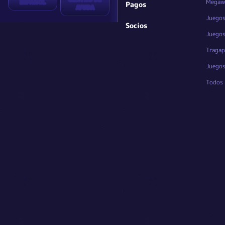
ESPAÑOL
Megaw
Pagos
AYUDA
Juegos
Socios
Juegos
Tragap
Juegos
Todos 