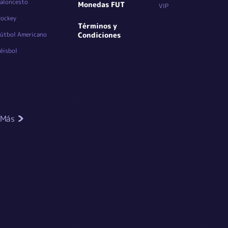
aloncesto
Monedas FUT
VIP
ockey
Términos y
útbol Americano
Condiciones
éisbol
Más