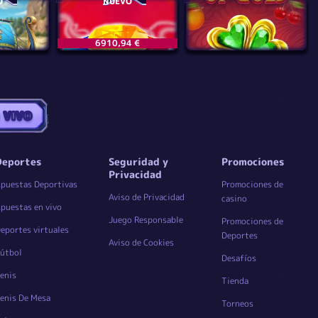
O
NUEVO
6910,94 €
 VIVO
Deportes
Seguridad y
Promociones
Privacidad
puestas Deportivas
Promociones de
Aviso de Privacidad
casino
puestas en vivo
Juego Responsable
Promociones de
eportes virtuales
Deportes
Aviso de Cookies
útbol
Desafíos
enis
Tienda
enis De Mesa
Torneos